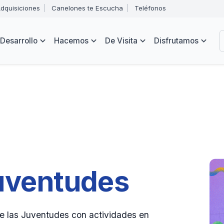
Abrir
dquisiciones
Canelones te Escucha
Teléfonos
menú
Intendencia
de
B
navegación
de
Desarrollo
Hacemos
De Visita
Disfrutamos
Canelones
e
s
uventudes
e las Juventudes con actividades en