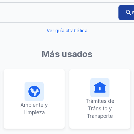
Ingresá
search
el
trámite
o
Ver guía alfabética
servicio
que
quieras
encontrar
Más usados
Trámites de
Ambiente y
Tránsito y
Limpieza
Transporte