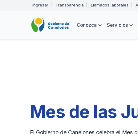
Pasar
Ingresar
Transparencia
Llamados laborales
A
al
Encabezado
contenido
principal
Navegación
Conozca
Servicios
principal
Mes de las J
El Gobierno de Canelones celebra el Mes d