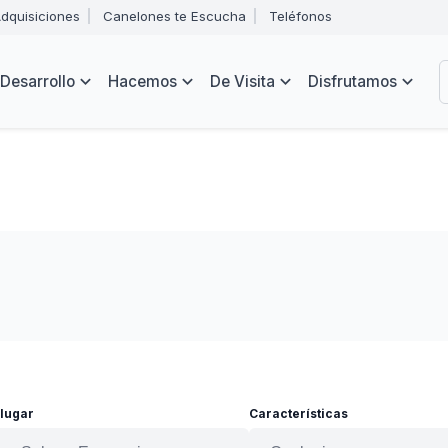
Abrir
dquisiciones
Canelones te Escucha
Teléfonos
menú
Intendencia
de
B
navegación
de
Desarrollo
Hacemos
De Visita
Disfrutamos
Canelones
e
s
 lugar
Características