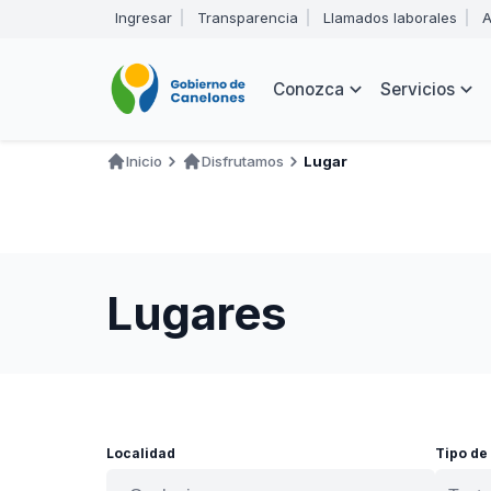
Pasar
Ingresar
Transparencia
Llamados laborales
A
al
Encabezado
contenido
principal
Navegación
Conozca
Servicios
principal
Inicio
Disfrutamos
Lugar
Ruta
de
navegación
Lugares
Localidad
Tipo de