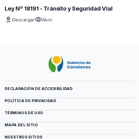
de
del
-
circulación
archivo
Ley Nº 18191 - Tránsito y Seguridad Vial
Ley
vial
Reglamento
9515
download
visibility
Descargar
Abrir
de
Archivo
vista
circulación
Ley
previa
vial
Nº
del
18191
archivo
-
Ley
Tránsito
Nº
y
18191
Seguridad
-
Vial
Tránsito
y
Seguridad
DECLARACIÓN DE ACCESIBILIDAD
Vial
POLÍTICA DE PRIVACIDAD
TÉRMINOS DE USO
MAPA DEL SITIO
NUESTROS SITIOS