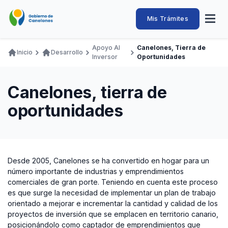
Pasar
al
Intendencia
Abrir
Mis Trámites
Navegación
contenido
menú
principal
de
principal
de
Buscar
Ingresar
Apoyo Al
Canelones, Tierra de
naveg
Inicio
Desarrollo
Canelones
Inversor
Oportunidades
Ruta
Transparencia
Conozca
Servicios
Desarrollo
Hacemos
De Visita
Disfrutamos
de
Llamados Laborales
Canelones, tierra de
navegación
Adquisiciones
oportunidades
Canelones Te Escucha
Teléfonos
Desde 2005, Canelones se ha convertido en hogar para un
número importante de industrias y emprendimientos
comerciales de gran porte. Teniendo en cuenta este proceso
es que surge la necesidad de implementar un plan de trabajo
orientado a mejorar e incrementar la cantidad y calidad de los
proyectos de inversión que se emplacen en territorio canario,
posicionándolo como captador de emprendimientos que