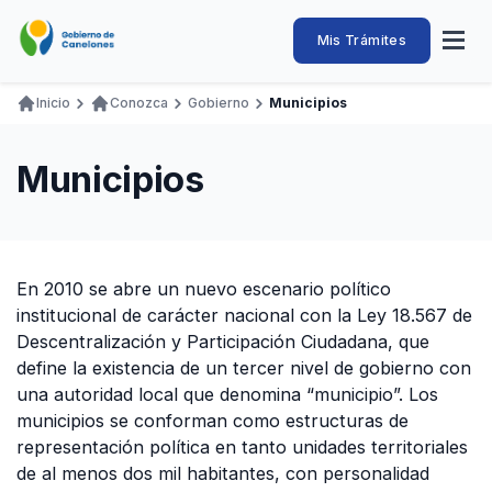
Pasar
al
Intendencia
Abrir
Mis Trámites
Navegación
contenido
menú
principal
de
principal
de
Buscar
Ingresar
Inicio
Conozca
Gobierno
Municipios
naveg
Canelones
Ruta
Transparencia
Conozca
Servicios
Desarrollo
Hacemos
De Visita
Disfrutamos
de
Municipios
Llamados Laborales
navegación
Adquisiciones
Canelones Te Escucha
En 2010 se abre un nuevo escenario político
Teléfonos
institucional de carácter nacional con la Ley 18.567 de
Descentralización y Participación Ciudadana, que
define la existencia de un tercer nivel de gobierno con
una autoridad local que denomina “municipio”. Los
municipios se conforman como estructuras de
representación política en tanto unidades territoriales
de al menos dos mil habitantes, con personalidad