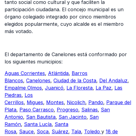
tanto social como cultural y que faciliten la
participación ciudadana. El concejo municipal es un
órgano colegiado integrado por cinco miembros
elegidos popularmente, cuyo alcalde es el miembro
más votado.
El departamento de Canelones está conformado por
los siguientes municipios:
Aguas Corrientes
,
Atlántida
,
Barros
Blancos
,
Canelones
,
Ciudad de la Costa
,
Del Andaluz
,
Empalme Olmos
,
Juanicó
,
La Floresta
,
La Paz
,
Las
Piedras
,
Los
Cerrillos
,
Migues
,
Montes
,
Nicolich
,
Pando
,
Parque del
Plata
,
Paso Carrasco
,
Progreso
,
Salinas
,
San
Antonio
,
San Bautista
,
San Jacinto
,
San
Ramón
,
Santa Lucía
,
Santa
Rosa
,
Sauce
,
Soca
,
Suárez
,
Tala
,
Toledo
y
18 de