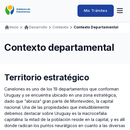
Pasar
al
Intendencia
Abrir
Mis Trámites
Navegación
contenido
menú
principal
de
principal
de
Buscar
Ingresar
Inicio
Desarrollo
Contexto
Contexto Departamental
naveg
Canelones
Ruta
Transparencia
Conozca
Servicios
Desarrollo
Hacemos
De Visita
Disfrutamos
de
Contexto departamental
Llamados Laborales
navegación
Adquisiciones
Canelones Te Escucha
Territorio estratégico
Teléfonos
Canelones es uno de los 19 departamentos que conforman
Uruguay y se encuentra ubicado en una zona estratégica,
dado que “abraza” gran parte de Montevideo, la capital
nacional. Una de las propiedades que ineludiblemente
debemos destacar sobre Uruguay es la macrocefalia
capitalina: la mitad de la población reside en la capital, y es allí
donde radican los puntos neurálgicos en cuanto a las diversas