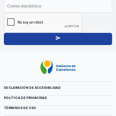
para
para
suscribirse
suscribirse
al
al
boletín
boletín
send
DECLARACIÓN DE ACCESIBILIDAD
POLÍTICA DE PRIVACIDAD
TÉRMINOS DE USO