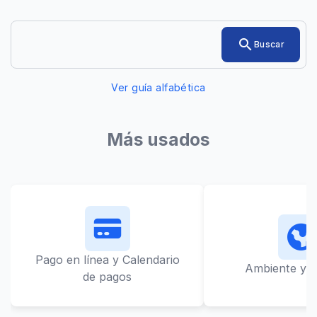
Ingresá
search
Buscar
el
trámite
o
Ver guía alfabética
servicio
que
quieras
encontrar
Más usados
Pago en línea y Calendario
Ambiente y L
de pagos