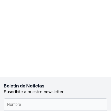
Boletín de Noticias
Suscríbite a nuestro newsletter
Ingrese
Ingrese
su
su
nombre
email