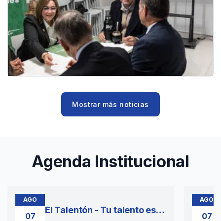
Mostrar más noticias
Agenda Institucional
AGO
AGO
El Talentón - Tu talento es
07
07
tu poder