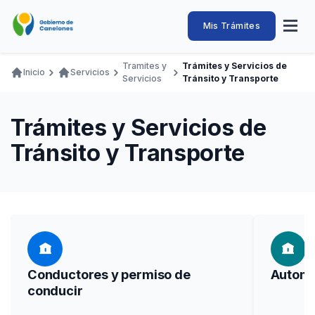
Pasar
al
Intendencia
Abrir
Mis Trámites
Navegación
contenido
menú
principal
de
principal
de
Buscar
Ingresar
Tramites y
Trámites y Servicios de
naveg
Inicio
Servicios
Canelones
Servicios
Tránsito y Transporte
Ruta
Transparencia
Conozca
Servicios
Desarrollo
Hacemos
De Visita
Disfrutamos
de
Llamados Laborales
Trámites y Servicios de
navegación
Adquisiciones
Tránsito y Transporte
Canelones Te Escucha
Teléfonos
Conductores y permiso de
Automo
conducir