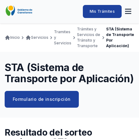
Pasar
al
Intendencia
Abrir
Mis Trámites
Navegación
contenido
menú
principal
de
principal
de
Buscar
Ingresar
Trámites y
STA (Sistema
naveg
Tramites
Canelones
Servicios de
de Transporte
Ruta
Inicio
Servicios
y
Transparencia
Tránsito y
Por
Conozca
Servicios
Desarrollo
Hacemos
De Visita
Disfrutamos
Servicios
de
Transporte
Aplicación)
Llamados Laborales
navegación
Adquisiciones
STA (Sistema de
Canelones Te Escucha
Transporte por Aplicación)
Teléfonos
Formulario de inscripción
Resultado del sorteo