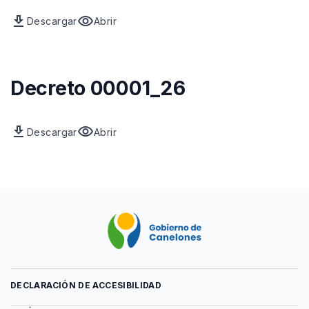
download
visibility
Descargar
Abrir
Archivo
vista
previa
del
archivo
Decreto 00001_26
download
visibility
Descargar
Abrir
Archivo
vista
previa
del
archivo
DECLARACIÓN DE ACCESIBILIDAD