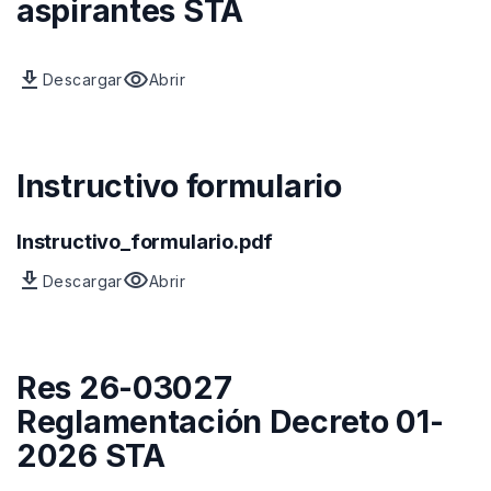
aspirantes STA
download
visibility
Descargar
Abrir
Archivo
vista
previa
del
archivo
Instructivo formulario
Instructivo_formulario.pdf
download
visibility
Descargar
Abrir
Archivo
vista
previa
del
archivo
Res 26-03027
Reglamentación Decreto 01-
2026 STA