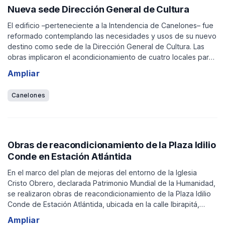
Nueva sede Dirección General de Cultura
El edificio –perteneciente a la Intendencia de Canelones– fue
reformado contemplando las necesidades y usos de su nuevo
destino como sede de la Dirección General de Cultura. Las
obras implicaron el acondicionamiento de cuatro locales para
oficinas, un espacio para sala de reuniones, uno para
Ampliar
kitchenette, y la construcción y equipamiento de tres
servicios higiénicos (uno de ellos accesible).
Canelones
Obras de reacondicionamiento de la Plaza Idilio
Conde en Estación Atlántida
En el marco del plan de mejoras del entorno de la Iglesia
Cristo Obrero, declarada Patrimonio Mundial de la Humanidad,
se realizaron obras de reacondicionamiento de la Plaza Idilio
Conde de Estación Atlántida, ubicada en la calle Ibirapitá,
frente al Centro de Barrio Rubens Olascoaga (ex Estación de
Ampliar