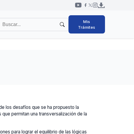
Redes
uscar
Mis
sociales
en
Trámites
cabezal
l
itio
de los desafíos que se ha propuesto la
s que permitan una transversalización de la
nes para lograr el equilibrio de las lógicas