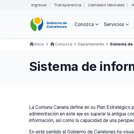
Pasar
Ingresar
Transparencia
Llamados laborales
A
al
Encabezado
contenido
principal
Navegación
Conozca
Servicios
principal
Inicio
Conozca
Departamento
Sistema de 
Ruta
de
Sistema de inform
navegación
La Comuna Canaria define en su Plan Estratégico p
administración en este eje es superar la antigua co
información, así como la capacidad de una perspect
En este sentido el Gobierno de Canelones ha visualiz