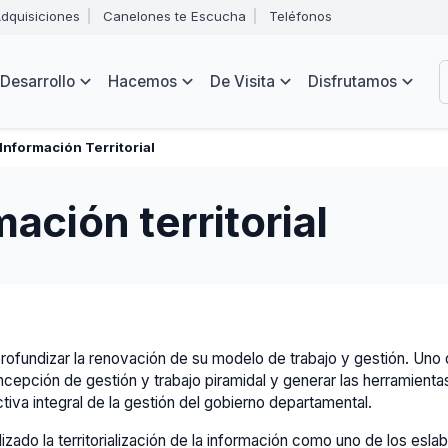
Abrir
dquisiciones
Canelones te Escucha
Teléfonos
menú
Intendencia
de
B
navegación
de
Desarrollo
Hacemos
De Visita
Disfrutamos
Canelones
e
s
Información Territorial
ación territorial
rofundizar la renovación de su modelo de trabajo y gestión. Uno 
ncepción de gestión y trabajo piramidal y generar las herramienta
iva integral de la gestión del gobierno departamental.
ado la territorialización de la información como uno de los eslabo