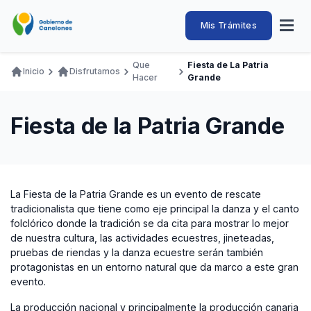
Pasar
al
Intendencia
Abrir
Mis Trámites
Navegación
contenido
menú
principal
de
principal
de
Buscar
Ingresar
Que
Fiesta de La Patria
naveg
Inicio
Disfrutamos
Canelones
Hacer
Grande
Ruta
Transparencia
Conozca
Servicios
Desarrollo
Hacemos
De Visita
Disfrutamos
de
Llamados Laborales
Fiesta de la Patria Grande
navegación
Adquisiciones
Canelones Te Escucha
Teléfonos
La Fiesta de la Patria Grande es un evento de rescate
tradicionalista que tiene como eje principal la danza y el canto
folclórico donde la tradición se da cita para mostrar lo mejor
de nuestra cultura, las actividades ecuestres, jineteadas,
pruebas de riendas y la danza ecuestre serán también
protagonistas en un entorno natural que da marco a este gran
evento.
La producción nacional y principalmente la producción canaria