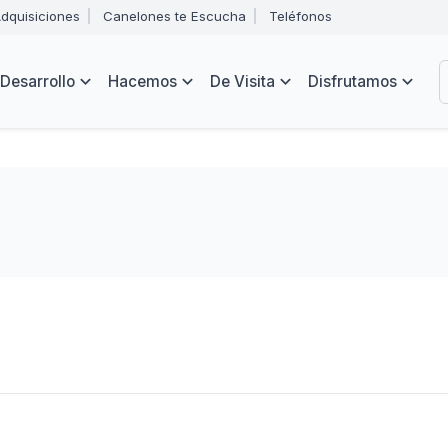
Abrir
dquisiciones
Canelones te Escucha
Teléfonos
menú
Intendencia
de
B
navegación
de
Desarrollo
Hacemos
De Visita
Disfrutamos
Canelones
e
s