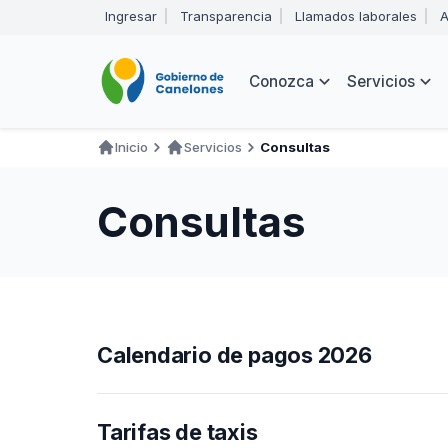
Pasar
Ingresar
Transparencia
Llamados laborales
A
al
Encabezado
contenido
principal
Navegación
Conozca
Servicios
principal
Inicio
Servicios
Consultas
Ruta
de
Consultas
navegación
Calendario de pagos 2026
Tarifas de taxis