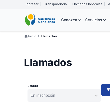
Pasar
Ingresar
Transparencia
Llamados laborales
A
al
Encabezado
contenido
principal
Navegación
Conozca
Servicios
principal
Inicio
Llamados
Ruta
de
navegación
Llamados
Estado