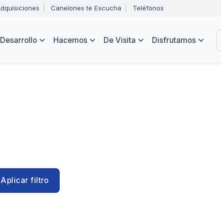
Abrir
dquisiciones
Canelones te Escucha
Teléfonos
menú
Intendencia
de
B
navegación
de
Desarrollo
Hacemos
De Visita
Disfrutamos
Canelones
e
s
Aplicar filtro