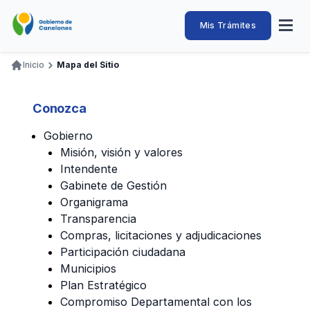
Pasar
al
Intendencia
Abrir
Mis Trámites
Navegación
contenido
menú
principal
de
principal
de
Buscar
Ingresar
Inicio
Mapa del Sitio
naveg
Canelones
Ruta
Transparencia
Conozca
Servicios
Desarrollo
Hacemos
De Visita
Disfrutamos
de
Conozca
Llamados Laborales
navegación
Gobierno
Adquisiciones
Misión, visión y valores
Canelones Te Escucha
Intendente
Gabinete de Gestión
Teléfonos
Organigrama
Transparencia
Compras, licitaciones y adjudicaciones
Participación ciudadana
Municipios
Plan Estratégico
Compromiso Departamental con los