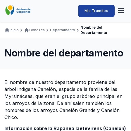
Pasar
al
Intendencia
Abrir
Mis Trámites
Navegación
contenido
menú
principal
de
principal
de
Buscar
Ingresar
Nombre del
naveg
Inicio
Conozca
Departamento
Canelones
Departamento
Ruta
Transparencia
Conozca
Servicios
Desarrollo
Hacemos
De Visita
Disfrutamos
de
Llamados Laborales
Nombre del departamento
navegación
Adquisiciones
Canelones Te Escucha
Teléfonos
El nombre de nuestro departamento proviene del
árbol indígena Canelón, especie de la familia de las
Myrsináceas, que eran el grupo arbóreo principal en
los arroyos de la zona. De ahí salen también los
nombres de los arroyos Canelón Grande y Canelón
Chico.
Información sobre la Rapanea laetevirens (Canelón)