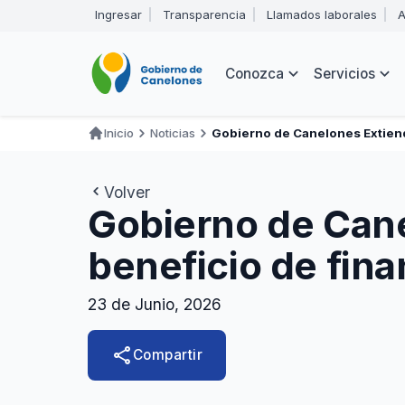
Pasar
Ingresar
Transparencia
Llamados laborales
A
al
Encabezado
contenido
principal
Navegación
Conozca
Servicios
principal
Inicio
Noticias
Gobierno de Canelones Extiend
Ruta
de
Volver
navegación
Gobierno de Cane
beneficio de fin
23 de Junio, 2026
share
Compartir