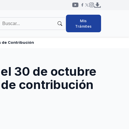
Redes
uscar
Mis
sociales
en
Trámites
cabezal
l
itio
s de Contribución
el 30 de octubre
 de contribución