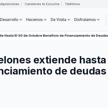
Abrir
dquisiciones
Canelones te Escucha
Teléfonos
menú
Intendencia
de
B
navegación
de
Desarrollo
Hacemos
De Visita
Disfrutamos
Canelones
e
s
e Hasta El 30 de Octubre Beneficio de Financiamiento de Deuda
lones extiende hasta 
anciamiento de deudas