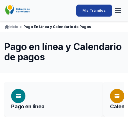
Pasar
al
Intendencia
Abrir
Mis Trámites
Navegación
contenido
menú
principal
de
principal
de
Buscar
Ingresar
Inicio
Pago En Línea y Calendario de Pagos
naveg
Canelones
Ruta
Transparencia
Conozca
Servicios
Desarrollo
Hacemos
De Visita
Disfrutamos
de
Pago en línea y Calendario
Llamados Laborales
navegación
de pagos
Adquisiciones
Canelones Te Escucha
Teléfonos
Pago en línea
Calend