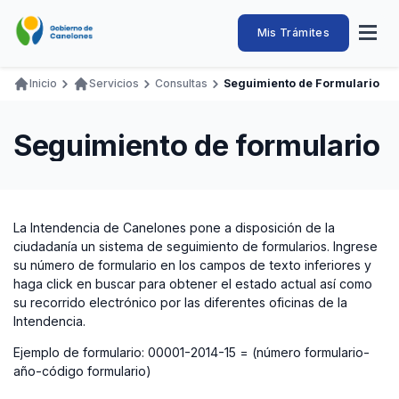
Pasar
al
Intendencia
Abrir
Mis Trámites
Navegación
contenido
menú
principal
de
principal
de
Buscar
Ingresar
Inicio
Servicios
Consultas
Seguimiento de Formulario
naveg
Canelones
Ruta
Transparencia
Conozca
Servicios
Desarrollo
Hacemos
De Visita
Disfrutamos
de
Seguimiento de formulario
Llamados Laborales
navegación
Adquisiciones
Canelones Te Escucha
La Intendencia de Canelones pone a disposición de la
ciudadanía un sistema de seguimiento de formularios. Ingrese
Teléfonos
su número de formulario en los campos de texto inferiores y
haga click en buscar para obtener el estado actual así como
su recorrido electrónico por las diferentes oficinas de la
Intendencia.
Ejemplo de formulario: 00001-2014-15 = (número formulario-
año-código formulario)