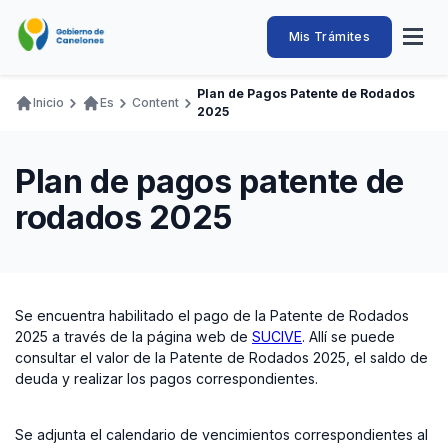
Pasar
al
Intendencia
Abrir
Mis Trámites
Navegación
contenido
menú
principal
de
principal
de
Buscar
Ingresar
Plan de Pagos Patente de Rodados
naveg
Inicio
Es
Content
Canelones
2025
Ruta
Transparencia
Conozca
Servicios
Desarrollo
Hacemos
De Visita
Disfrutamos
de
Llamados Laborales
Plan de pagos patente de
navegación
Adquisiciones
rodados 2025
Canelones Te Escucha
Teléfonos
Se encuentra habilitado el pago de la Patente de Rodados
2025 a través de la página web de
SUCIVE
. Allí se puede
consultar el valor de la Patente de Rodados 2025, el saldo de
deuda y realizar los pagos correspondientes.
Se adjunta el calendario de vencimientos correspondientes al