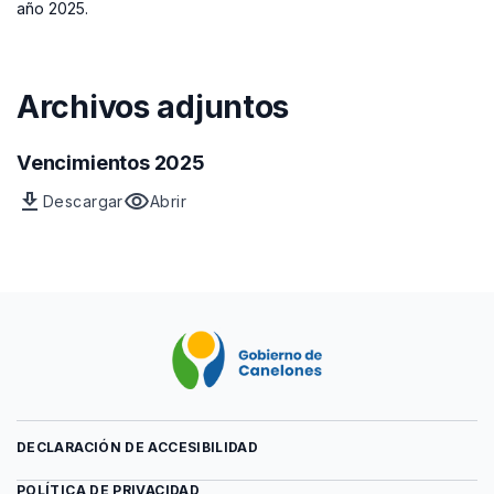
año 2025.
Archivos adjuntos
Vencimientos 2025
download
visibility
Descargar
Abrir
Archivo
vista
Vencimientos
previa
2025
del
archivo
Vencimientos
2025
DECLARACIÓN DE ACCESIBILIDAD
POLÍTICA DE PRIVACIDAD