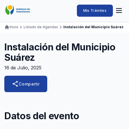
Pasar
al
Intendencia
Abrir
Mis Trámites
Navegación
contenido
menú
principal
de
principal
de
Buscar
Ingresar
Inicio
Listado de Agendas
Instalación del Municipio Suárez
naveg
Canelones
Ruta
Transparencia
Conozca
Servicios
Desarrollo
Hacemos
De Visita
Disfrutamos
de
Instalación del Municipio
Llamados Laborales
navegación
Suárez
Adquisiciones
16 de Julio, 2025
Canelones Te Escucha
Teléfonos
share
Compartir
Datos del evento