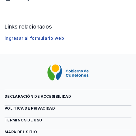
Archivo
vista
Formulario
previa
de
del
inscripción
archivo
Links relacionados
CERESUR
Formulario
de
Ingresar al formulario web
inscripción
CERESUR
DECLARACIÓN DE ACCESIBILIDAD
POLÍTICA DE PRIVACIDAD
TÉRMINOS DE USO
MAPA DEL SITIO