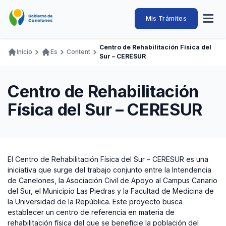
Pasar
al
Intendencia
Abrir
Mis Trámites
Navegación
contenido
menú
principal
de
principal
de
Buscar
Ingresar
Centro de Rehabilitación Física del
naveg
Inicio
Es
Content
Canelones
Sur – CERESUR
Ruta
Transparencia
Conozca
Servicios
Desarrollo
Hacemos
De Visita
Disfrutamos
de
Llamados Laborales
Centro de Rehabilitación
navegación
Adquisiciones
Física del Sur – CERESUR
Canelones Te Escucha
Teléfonos
El Centro de Rehabilitación Física del Sur - CERESUR es una
iniciativa que surge del trabajo conjunto entre la Intendencia
de Canelones, la Asociación Civil de Apoyo al Campus Canario
del Sur, el Municipio Las Piedras y la Facultad de Medicina de
la Universidad de la República. Este proyecto busca
establecer un centro de referencia en materia de
rehabilitación física del que se beneficie la población del