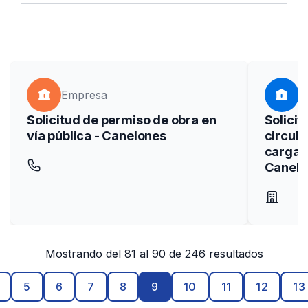
Seleccioná categorías
search
Buscar
Empresa
T
Solicitud de permiso de obra en
Solicit
vía pública - Canelones
circula
cargas 
Canelo
Mostrando del 81 al 90 de 246 resultados
5
6
7
8
9
10
11
12
13