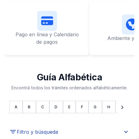
Pago en línea y Calendario
Ambiente y L
de pagos
Guía Alfabética
Encontrá todos los trámites ordenados alfabéticamente.
chevron_left
chevron_right
A
B
C
D
E
F
G
H
I
J
expand_more
Filtro y búsqueda