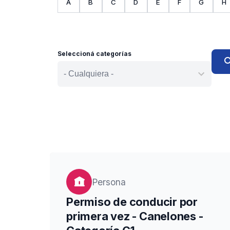
chevron_left
A
B
C
D
E
F
G
H
Seleccioná categorías
sea
Persona
Permiso de conducir por
primera vez - Canelones -