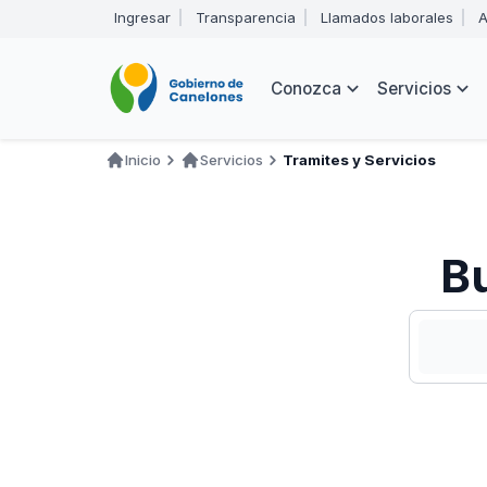
Pasar
Ingresar
Transparencia
Llamados laborales
A
al
Encabezado
contenido
principal
Navegación
Conozca
Servicios
principal
Inicio
Servicios
Tramites y Servicios
Ruta
de
navegación
Bu