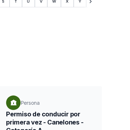
chevron_right
S
T
U
V
W
X
Y
Z
Persona
Permiso de conducir por
primera vez - Canelones -