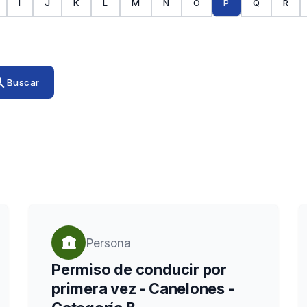
I
J
K
L
M
N
O
P
Q
R
rch
Buscar
Persona
Permiso de conducir por
primera vez - Canelones -