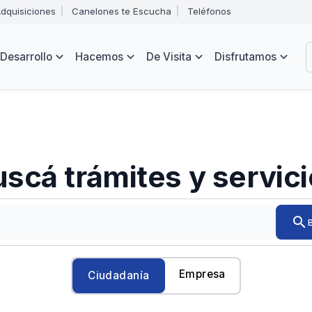
Abrir
dquisiciones
Canelones te Escucha
Teléfonos
menú
Intendencia
de
B
navegación
de
Desarrollo
Hacemos
De Visita
Disfrutamos
Canelones
e
s
scá trámites y servic
Ingresá
search
el
trámite
o
servicio
Empresa
Ciudadanía
que
quieras
encontrar