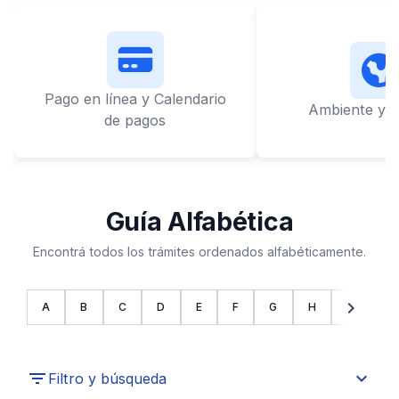
Pago en línea y Calendario
Ambiente y L
de pagos
Guía Alfabética
Encontrá todos los trámites ordenados alfabéticamente.
chevron_left
chevron_right
A
B
C
D
E
F
G
H
I
J
expand_more
Filtro y búsqueda