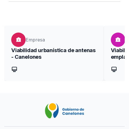
Seleccioná categorías
search
Buscar
Empresa
P
Viabilidad urbanística de antenas
Viabili
- Canelones
emplaz