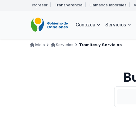
Pasar
Ingresar
Transparencia
Llamados laborales
A
al
Encabezado
contenido
principal
Navegación
Conozca
Servicios
principal
Inicio
Servicios
Tramites y Servicios
Ruta
de
navegación
Bu