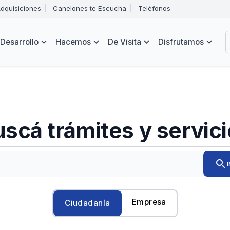
Abrir
dquisiciones
Canelones te Escucha
Teléfonos
menú
Intendencia
de
B
navegación
de
Desarrollo
Hacemos
De Visita
Disfrutamos
Canelones
e
s
scá trámites y servic
Ingresá
search
el
trámite
o
servicio
Empresa
Ciudadanía
que
quieras
encontrar