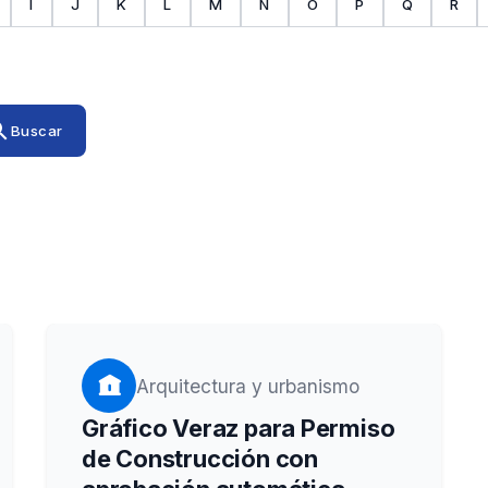
I
J
K
L
M
N
O
P
Q
R
rch
Buscar
Arquitectura y urbanismo
Gráfico Veraz para Permiso
de Construcción con