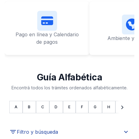
Pago en línea y Calendario
Ambiente y L
de pagos
Guía Alfabética
Encontrá todos los trámites ordenados alfabéticamente.
chevron_left
chevron_right
A
B
C
D
E
F
G
H
I
J
expand_more
Filtro y búsqueda