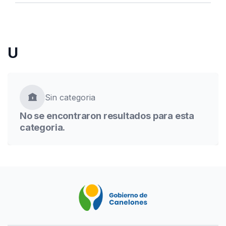
Seleccioná categorías
U
search
Buscar
Sin categoria
No se encontraron resultados para esta
categoria.