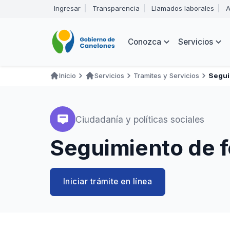
Pasar
Ingresar
Transparencia
Llamados laborales
A
al
Encabezado
contenido
principal
Navegación
Conozca
Servicios
principal
Inicio
Servicios
Tramites y Servicios
Segui
Ruta
de
navegación
Ciudadanía y políticas sociales
Seguimiento de f
Iniciar trámite en línea