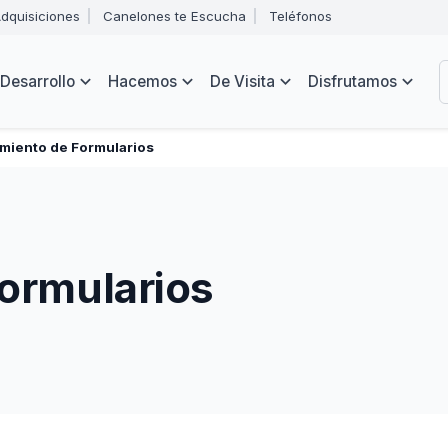
Abrir
dquisiciones
Canelones te Escucha
Teléfonos
menú
Intendencia
de
B
navegación
de
Desarrollo
Hacemos
De Visita
Disfrutamos
Canelones
e
s
miento de Formularios
ormularios