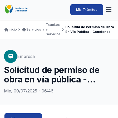
Pasar
al
Intendencia
Abrir
Mis Trámites
Navegación
contenido
menú
principal
de
principal
de
Buscar
Ingresar
Tramites
naveg
Solicitud de Permiso de Obra
Canelones
Inicio
Servicios
y
Ruta
En Vía Pública - Canelones
Transparencia
Servicios
Conozca
Servicios
Desarrollo
Hacemos
De Visita
Disfrutamos
de
Llamados Laborales
navegación
Adquisiciones
Empresa
Canelones Te Escucha
Solicitud de permiso de
Teléfonos
obra en vía pública -
Canelones
Mié, 09/07/2025 - 06:46