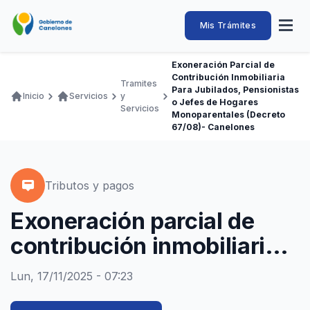
Pasar
al
Intendencia
Abrir
Mis Trámites
Navegación
contenido
menú
principal
de
principal
de
Buscar
Ingresar
Exoneración Parcial de
naveg
Canelones
Contribución Inmobiliaria
Ruta
Tramites
Transparencia
Para Jubilados, Pensionistas
Conozca
Servicios
Desarrollo
Hacemos
De Visita
Disfrutamos
Inicio
Servicios
y
de
o Jefes de Hogares
Servicios
Monoparentales (Decreto
Llamados Laborales
navegación
67/08)- Canelones
Adquisiciones
Canelones Te Escucha
Tributos y pagos
Teléfonos
Exoneración parcial de
contribución inmobiliaria
para jubilados,
Lun, 17/11/2025 - 07:23
pensionistas o jefes de