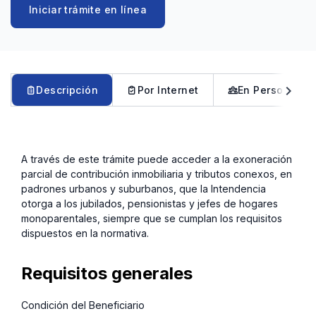
hogares monoparentales
Iniciar trámite en línea
(Decreto 67/08)-
Canelones
chevron_left
chevron_right
Descripción
Por Internet
En Persona
A través de este trámite puede acceder a la exoneración
parcial de contribución inmobiliaria y tributos conexos, en
padrones urbanos y suburbanos, que la Intendencia
otorga a los jubilados, pensionistas y jefes de hogares
monoparentales, siempre que se cumplan los requisitos
dispuestos en la normativa.
Requisitos generales
Condición del Beneficiario