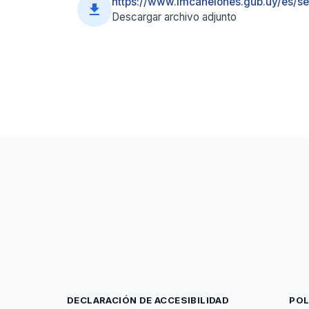
https://www.imcanelones.gub.uy/es/ser
file_download
Descargar archivo adjunto
DECLARACIÓN DE ACCESIBILIDAD
POL