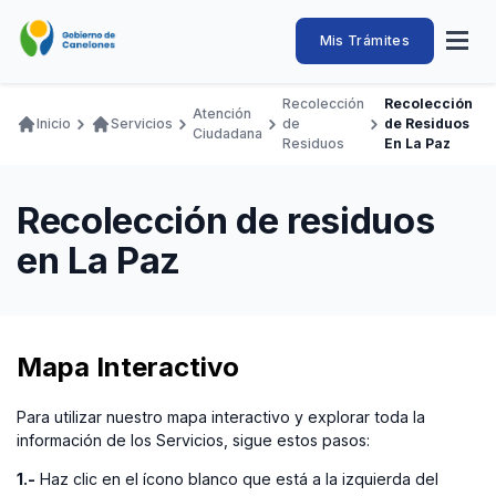
Pasar
al
Intendencia
Abrir
Mis Trámites
Navegación
contenido
menú
principal
de
principal
de
Buscar
Ingresar
Recolección
Recolección
naveg
Atención
Canelones
Inicio
Servicios
de
de Residuos
Ruta
Ciudadana
Transparencia
Residuos
En La Paz
Conozca
Servicios
Desarrollo
Hacemos
De Visita
Disfrutamos
de
Llamados Laborales
navegación
Recolección de residuos
Adquisiciones
en La Paz
Canelones Te Escucha
Teléfonos
Mapa Interactivo
Para utilizar nuestro mapa interactivo y explorar toda la
información de los Servicios, sigue estos pasos:
1.-
Haz clic en el ícono blanco que está a la izquierda del