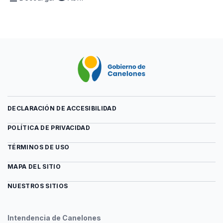
Archivo
vista
Solicitud
previa
de
del
Unidad
archivo
Básica
Solicitud
de
de
Venta
Unidad
Básica
de
Venta
DECLARACIÓN DE ACCESIBILIDAD
POLÍTICA DE PRIVACIDAD
TÉRMINOS DE USO
MAPA DEL SITIO
NUESTROS SITIOS
Intendencia de Canelones