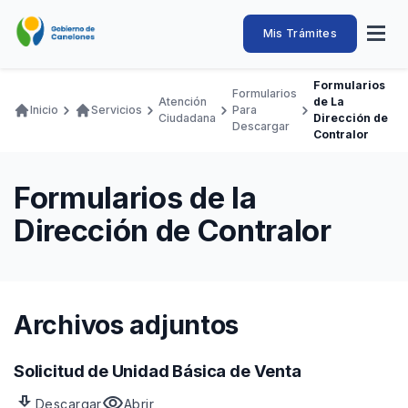
Pasar
al
Intendencia
Abrir
Mis Trámites
Navegación
contenido
menú
principal
de
principal
de
Buscar
Ingresar
Formularios
naveg
Formularios
Canelones
Atención
de La
Ruta
Inicio
Servicios
Para
Transparencia
Ciudadana
Dirección de
Conozca
Servicios
Desarrollo
Hacemos
De Visita
Disfrutamos
Descargar
de
Contralor
Llamados Laborales
navegación
Adquisiciones
Formularios de la
Canelones Te Escucha
Dirección de Contralor
Teléfonos
Archivos adjuntos
Solicitud de Unidad Básica de Venta
download
visibility
Descargar
Abrir