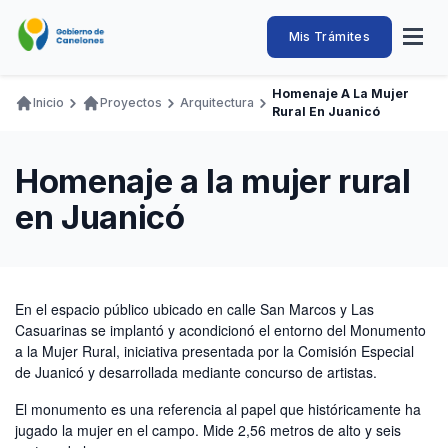
Pasar
al
Intendencia
Abrir
Mis Trámites
Navegación
contenido
menú
principal
de
principal
de
Buscar
Ingresar
Homenaje A La Mujer
naveg
Inicio
Proyectos
Arquitectura
Canelones
Rural En Juanicó
Ruta
Transparencia
Conozca
Servicios
Desarrollo
Hacemos
De Visita
Disfrutamos
de
Llamados Laborales
Homenaje a la mujer rural
navegación
Adquisiciones
en Juanicó
Canelones Te Escucha
Teléfonos
En el espacio público ubicado en calle San Marcos y Las
Casuarinas se implantó y acondicionó el entorno del Monumento
a la Mujer Rural, iniciativa presentada por la Comisión Especial
de Juanicó y desarrollada mediante concurso de artistas.
El monumento es una referencia al papel que históricamente ha
jugado la mujer en el campo. Mide 2,56 metros de alto y seis