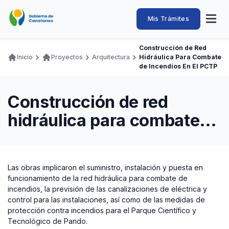
Pasar
al
Intendencia
Abrir
Mis Trámites
Navegación
contenido
menú
principal
de
principal
de
Buscar
Ingresar
Construcción de Red
naveg
Canelones
Inicio
Proyectos
Arquitectura
Hidráulica Para Combate
Ruta
Transparencia
de Incendios En El PCTP
Conozca
Servicios
Desarrollo
Hacemos
De Visita
Disfrutamos
de
Llamados Laborales
navegación
Construcción de red
Adquisiciones
hidráulica para combate
Canelones Te Escucha
de incendios en el PCTP
Teléfonos
Las obras implicaron el suministro, instalación y puesta en
funcionamiento de la red hidráulica para combate de
incendios, la previsión de las canalizaciones de eléctrica y
control para las instalaciones, así como de las medidas de
protección contra incendios para el Parque Científico y
Tecnológico de Pando.