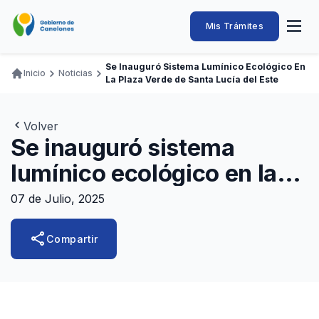
Pasar
al
Intendencia
Abrir
Mis Trámites
Navegación
contenido
menú
principal
de
principal
de
Buscar
Ingresar
Se Inauguró Sistema Lumínico Ecológico En
naveg
Inicio
Noticias
Canelones
La Plaza Verde de Santa Lucía del Este
Ruta
Transparencia
Conozca
Servicios
Desarrollo
Hacemos
De Visita
Disfrutamos
de
Llamados Laborales
navegación
Volver
Se inauguró sistema
Adquisiciones
lumínico ecológico en la
Canelones Te Escucha
plaza Verde de Santa Lucía
Teléfonos
07 de Julio, 2025
del Este
share
Compartir