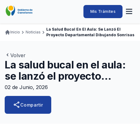
Pasar
al
Intendencia
Abrir
Mis Trámites
Navegación
contenido
menú
principal
de
principal
de
Buscar
Ingresar
La Salud Bucal En El Aula: Se Lanzó El
naveg
Inicio
Noticias
Canelones
Proyecto Departamental Dibujando Sonrisas
Ruta
Transparencia
Conozca
Servicios
Desarrollo
Hacemos
De Visita
Disfrutamos
de
Llamados Laborales
navegación
Volver
La salud bucal en el aula:
Adquisiciones
se lanzó el proyecto
Canelones Te Escucha
departamental Dibujando
Teléfonos
02 de Junio, 2026
Sonrisas
share
Compartir