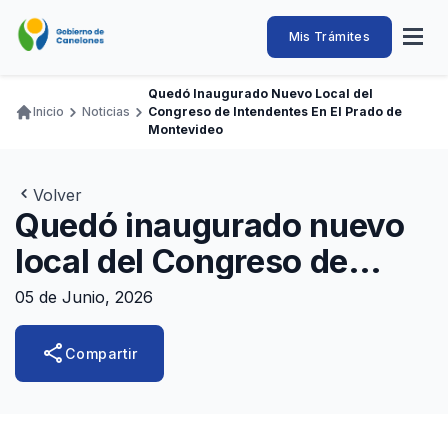
Pasar
al
Intendencia
Abrir
Mis Trámites
Navegación
contenido
menú
principal
de
principal
de
Buscar
Ingresar
Quedó Inaugurado Nuevo Local del
naveg
Canelones
Inicio
Noticias
Congreso de Intendentes En El Prado de
Ruta
Transparencia
Montevideo
Conozca
Servicios
Desarrollo
Hacemos
De Visita
Disfrutamos
de
Llamados Laborales
navegación
Volver
Adquisiciones
Quedó inaugurado nuevo
Canelones Te Escucha
local del Congreso de
Teléfonos
Intendentes en el Prado de
05 de Junio, 2026
Montevideo
share
Compartir