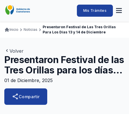
Pasar
al
Intendencia
Abrir
Mis Trámites
Navegación
contenido
menú
principal
de
principal
de
Buscar
Ingresar
Presentaron Festival de Las Tres Orillas
naveg
Inicio
Noticias
Canelones
Para Los Días 13 y 14 de Diciembre
Ruta
Transparencia
Conozca
Servicios
Desarrollo
Hacemos
De Visita
Disfrutamos
de
Llamados Laborales
navegación
Volver
Presentaron Festival de las
Adquisiciones
Tres Orillas para los días
Canelones Te Escucha
13 y 14 de diciembre
Teléfonos
01 de Diciembre, 2025
share
Compartir