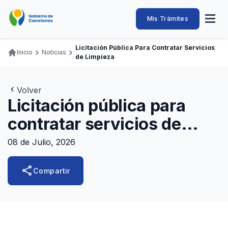
Pasar
al
Intendencia
Abrir
Mis Trámites
Navegación
contenido
menú
principal
de
principal
de
Buscar
Ingresar
Licitación Pública Para Contratar Servicios
naveg
Inicio
Noticias
Canelones
de Limpieza
Ruta
Transparencia
Conozca
Servicios
Desarrollo
Hacemos
De Visita
Disfrutamos
de
Llamados Laborales
navegación
Volver
Licitación pública para
Adquisiciones
contratar servicios de
Canelones Te Escucha
limpieza
Teléfonos
08 de Julio, 2026
share
Compartir