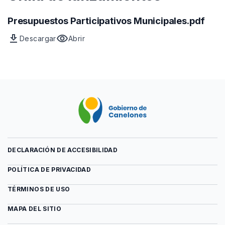
Presupuestos Participativos Municipales.pdf
download
visibility
Descargar
Abrir
Archivo
vista
previa
del
archivo
DECLARACIÓN DE ACCESIBILIDAD
POLÍTICA DE PRIVACIDAD
TÉRMINOS DE USO
MAPA DEL SITIO