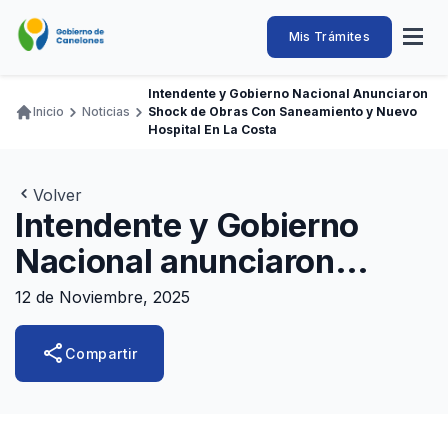
Pasar
al
Intendencia
Abrir
Mis Trámites
Navegación
contenido
menú
principal
de
principal
de
Buscar
Ingresar
Intendente y Gobierno Nacional Anunciaron
naveg
Canelones
Inicio
Noticias
Shock de Obras Con Saneamiento y Nuevo
Ruta
Transparencia
Hospital En La Costa
Conozca
Servicios
Desarrollo
Hacemos
De Visita
Disfrutamos
de
Llamados Laborales
navegación
Volver
Adquisiciones
Intendente y Gobierno
Canelones Te Escucha
Nacional anunciaron
Teléfonos
shock de obras con
12 de Noviembre, 2025
saneamiento y nuevo
share
Compartir
hospital en la costa