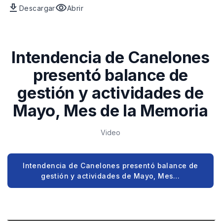
download
visibility
Descargar
Abrir
Archivo
vista
Balance
previa
2020-
del
2025
archivo
Intendencia de Canelones
del
Balance
Área
2020-
presentó balance de
de
2025
Memoria
del
gestión y actividades de
Reciente
Área
Mayo, Mes de la Memoria
de
Memoria
Reciente
Video
Intendencia de Canelones presentó balance de
gestión y actividades de Mayo, Mes…