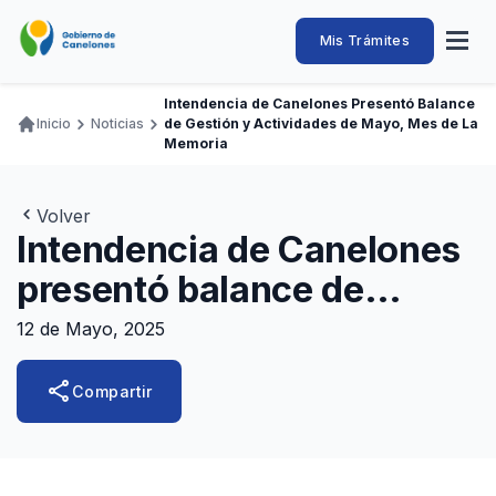
Pasar
al
Intendencia
Abrir
Mis Trámites
Navegación
contenido
menú
principal
de
principal
de
Buscar
Ingresar
Intendencia de Canelones Presentó Balance
naveg
Canelones
Inicio
Noticias
de Gestión y Actividades de Mayo, Mes de La
Ruta
Transparencia
Memoria
Conozca
Servicios
Desarrollo
Hacemos
De Visita
Disfrutamos
de
Llamados Laborales
navegación
Volver
Adquisiciones
Intendencia de Canelones
Canelones Te Escucha
presentó balance de
Teléfonos
gestión y actividades de
12 de Mayo, 2025
Mayo, Mes de la Memoria
share
Compartir