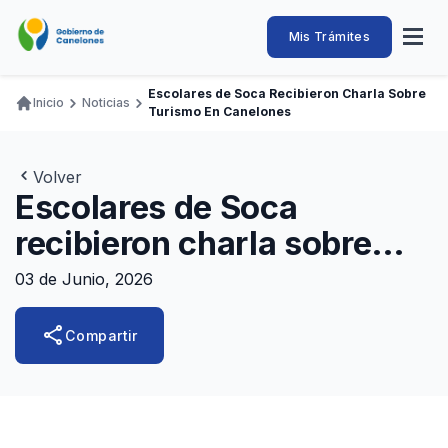
Pasar
al
Intendencia
Abrir
Mis Trámites
Navegación
contenido
menú
principal
de
principal
de
Buscar
Ingresar
Escolares de Soca Recibieron Charla Sobre
naveg
Inicio
Noticias
Canelones
Turismo En Canelones
Ruta
Transparencia
Conozca
Servicios
Desarrollo
Hacemos
De Visita
Disfrutamos
de
Llamados Laborales
navegación
Volver
Escolares de Soca
Adquisiciones
recibieron charla sobre
Canelones Te Escucha
turismo en Canelones
Teléfonos
03 de Junio, 2026
share
Compartir