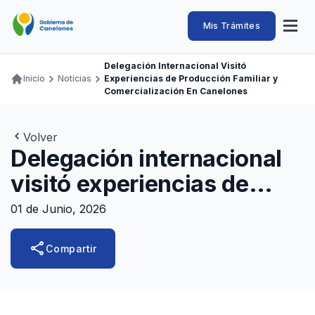
Pasar
al
Intendencia
Abrir
Mis Trámites
Navegación
contenido
menú
principal
de
principal
de
Buscar
Ingresar
Delegación Internacional Visitó
naveg
Canelones
Inicio
Noticias
Experiencias de Producción Familiar y
Ruta
Transparencia
Comercialización En Canelones
Conozca
Servicios
Desarrollo
Hacemos
De Visita
Disfrutamos
de
Llamados Laborales
navegación
Volver
Adquisiciones
Delegación internacional
Canelones Te Escucha
visitó experiencias de
Teléfonos
producción familiar y
01 de Junio, 2026
comercialización en
share
Compartir
Canelones