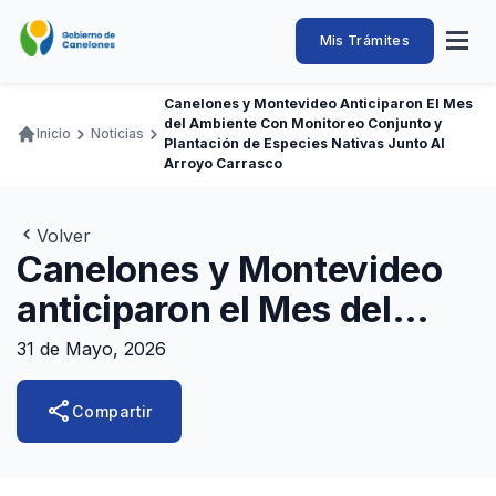
Pasar
al
Intendencia
Abrir
Mis Trámites
Navegación
contenido
menú
principal
de
principal
de
Buscar
Ingresar
Canelones y Montevideo Anticiparon El Mes
naveg
Canelones
del Ambiente Con Monitoreo Conjunto y
Ruta
Inicio
Noticias
Transparencia
Plantación de Especies Nativas Junto Al
Conozca
Servicios
Desarrollo
Hacemos
De Visita
Disfrutamos
de
Arroyo Carrasco
Llamados Laborales
navegación
Adquisiciones
Volver
Canelones y Montevideo
Canelones Te Escucha
anticiparon el Mes del
Teléfonos
Ambiente con monitoreo
31 de Mayo, 2026
conjunto y plantación de
share
Compartir
especies nativas junto al
arroyo Carrasco