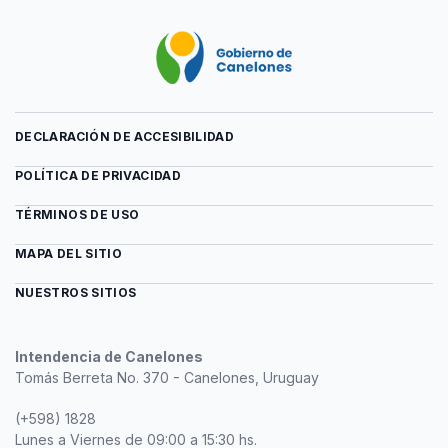
-
Grilla
Mes
de
de
actividades
la
-
Afrodescendencia
Mes
de
la
DECLARACIÓN DE ACCESIBILIDAD
Afrodescendencia
POLÍTICA DE PRIVACIDAD
TÉRMINOS DE USO
MAPA DEL SITIO
NUESTROS SITIOS
Intendencia de Canelones
Tomás Berreta No. 370 - Canelones, Uruguay
(+598) 1828
Lunes a Viernes de 09:00 a 15:30 hs.