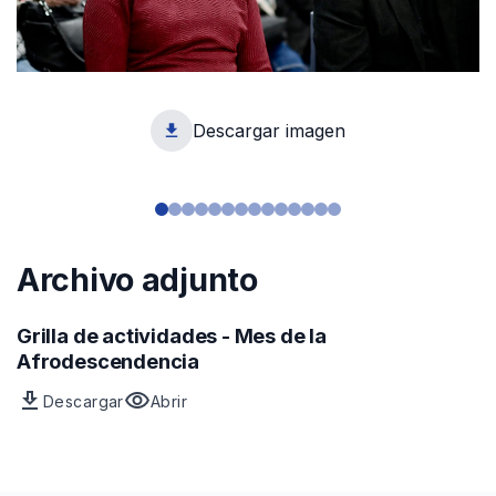
Descargar imagen
1
Archivo adjunto
Grilla de actividades - Mes de la
Afrodescendencia
download
visibility
Descargar
Abrir
Archivo
vista
Grilla
previa
de
del
actividades
archivo