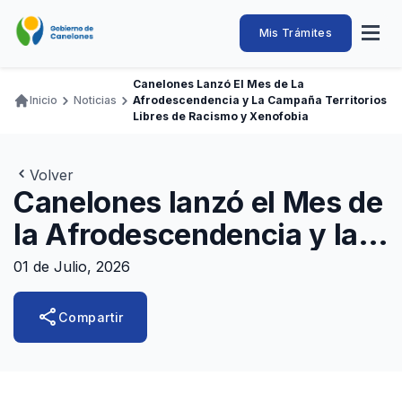
Pasar
al
Intendencia
Abrir
Mis Trámites
Navegación
contenido
menú
principal
de
principal
de
Buscar
Ingresar
Canelones Lanzó El Mes de La
naveg
Canelones
Inicio
Noticias
Afrodescendencia y La Campaña Territorios
Ruta
Transparencia
Libres de Racismo y Xenofobia
Conozca
Servicios
Desarrollo
Hacemos
De Visita
Disfrutamos
de
Llamados Laborales
navegación
Volver
Adquisiciones
Canelones lanzó el Mes de
Canelones Te Escucha
la Afrodescendencia y la
Teléfonos
campaña Territorios Libres
01 de Julio, 2026
de Racismo y Xenofobia
share
Compartir