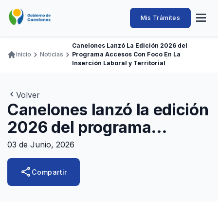
Pasar
al
Intendencia
Abrir
Mis Trámites
Navegación
contenido
menú
principal
de
principal
de
Buscar
Ingresar
Canelones Lanzó La Edición 2026 del
naveg
Canelones
Inicio
Noticias
Programa Accesos Con Foco En La
Ruta
Transparencia
Inserción Laboral y Territorial
Conozca
Servicios
Desarrollo
Hacemos
De Visita
Disfrutamos
de
Llamados Laborales
navegación
Volver
Adquisiciones
Canelones lanzó la edición
Canelones Te Escucha
2026 del programa
Teléfonos
Accesos con foco en la
03 de Junio, 2026
inserción laboral y
share
Compartir
territorial