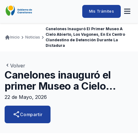
Pasar
al
Intendencia
Abrir
Mis Trámites
Navegación
contenido
menú
principal
de
principal
de
Buscar
Ingresar
Canelones Inauguró El Primer Museo A
naveg
Canelones
Cielo Abierto, Los Vagones, En Ex Centro
Ruta
Inicio
Noticias
Transparencia
Clandestino de Detención Durante La
Conozca
Servicios
Desarrollo
Hacemos
De Visita
Disfrutamos
de
Dictadura
Llamados Laborales
navegación
Adquisiciones
Volver
Canelones inauguró el
Canelones Te Escucha
primer Museo a Cielo
Teléfonos
Abierto, Los Vagones, en
22 de Mayo, 2026
ex centro clandestino de
share
Compartir
detención durante la
dictadura