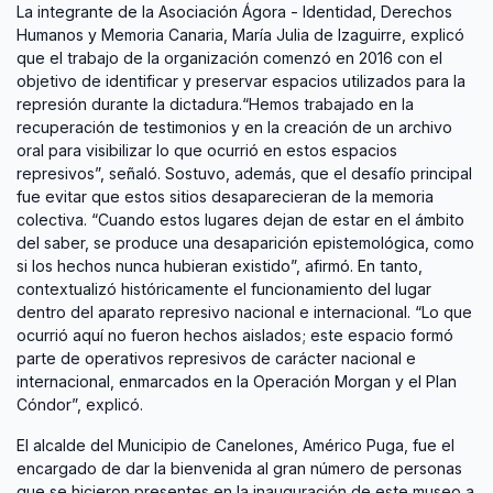
La integrante de la Asociación Ágora - Identidad, Derechos
Humanos y Memoria Canaria, María Julia de Izaguirre, explicó
que el trabajo de la organización comenzó en 2016 con el
objetivo de identificar y preservar espacios utilizados para la
represión durante la dictadura.“Hemos trabajado en la
recuperación de testimonios y en la creación de un archivo
oral para visibilizar lo que ocurrió en estos espacios
represivos”, señaló. Sostuvo, además, que el desafío principal
fue evitar que estos sitios desaparecieran de la memoria
colectiva. “Cuando estos lugares dejan de estar en el ámbito
del saber, se produce una desaparición epistemológica, como
si los hechos nunca hubieran existido”, afirmó. En tanto,
contextualizó históricamente el funcionamiento del lugar
dentro del aparato represivo nacional e internacional. “Lo que
ocurrió aquí no fueron hechos aislados; este espacio formó
parte de operativos represivos de carácter nacional e
internacional, enmarcados en la Operación Morgan y el Plan
Cóndor”, explicó.
El alcalde del Municipio de Canelones, Américo Puga, fue el
encargado de dar la bienvenida al gran número de personas
que se hicieron presentes en la inauguración de este museo a