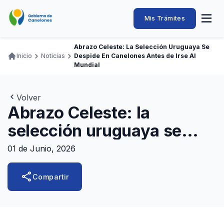
Pasar
al
Intendencia
Abrir
Mis Trámites
Navegación
contenido
menú
principal
de
principal
de
Buscar
Ingresar
Abrazo Celeste: La Selección Uruguaya Se
naveg
Canelones
Inicio
Noticias
Despide En Canelones Antes de Irse Al
Ruta
Transparencia
Mundial
Conozca
Servicios
Desarrollo
Hacemos
De Visita
Disfrutamos
de
Llamados Laborales
navegación
Volver
Adquisiciones
Abrazo Celeste: la
Canelones Te Escucha
selección uruguaya se
Teléfonos
despide en Canelones
01 de Junio, 2026
antes de irse al mundial
share
Compartir